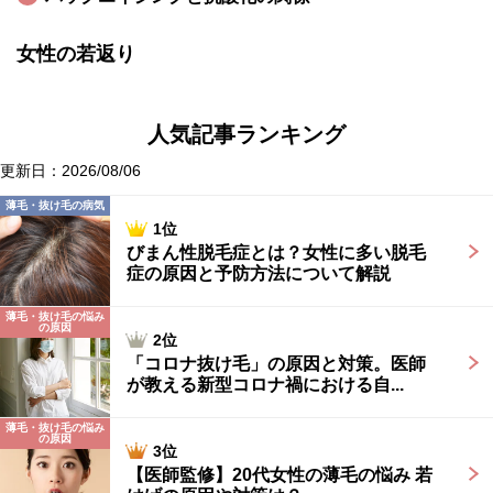
女性の若返り
人気記事ランキング
更新日：2026/08/06
薄毛・抜け毛の病気
1位
びまん性脱毛症とは？女性に多い脱毛
症の原因と予防方法について解説
薄毛・抜け毛の悩み
の原因
2位
「コロナ抜け毛」の原因と対策。医師
が教える新型コロナ禍における自...
薄毛・抜け毛の悩み
の原因
3位
【医師監修】20代女性の薄毛の悩み 若