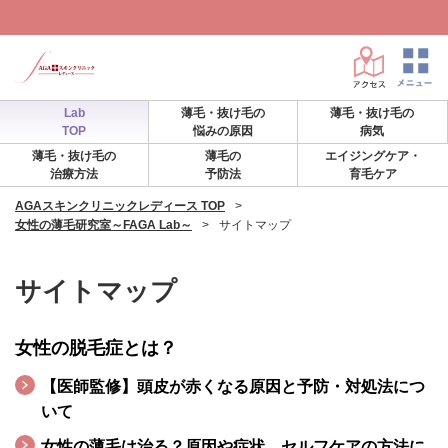
AGAスキン
Lab
薄毛・抜け毛の
薄毛・抜け毛の
TOP
悩みの原因
病気
薄毛・抜け毛の
薄毛の
エイジングケア・
治療方法
予防法
育毛ケア
AGAスキンクリニックレディース TOP
>
女性の薄毛研究室～FAGA Lab～
>
サイトマップ
サイトマップ
女性の脱毛症とは？
【医師監修】頭皮が赤くなる原因と予防・対処法につ
いて
女性の薄毛は治る？原因や症状、セルフケアの方法に