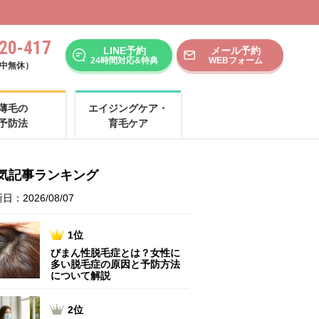
20-417
LINE予約
メール予約
24時間対応&特典
WEBフォーム
（年中無休）
薄毛の
エイジングケア・
予防法
育毛ケア
気記事ランキング
日：2026/08/07
1位
びまん性脱毛症とは？女性に
多い脱毛症の原因と予防方法
について解説
2位