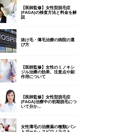
【医師監修】女性型脱毛症
(FAGA)の検査方法と料金を解
説
抜け毛・薄毛治療の病院の選
び方
【医師監修】女性のミノキシ
ジル治療の効果、注意点や副
作用について
【医師監修】女性型脱毛症
(FAGA)治療中の初期脱毛につ
いて分か...
女性薄毛の治療薬の種類(パン
トガール・スピロノラクト