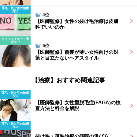
薄毛・抜け毛の治療
方法
4位
【医師監修】女性の抜け毛治療は皮膚
科でいいのか
エイジングケア・育
毛ケア
5位
【医師監修】前髪が薄い女性向けの対
策と目立たないヘアスタイル
【治療】おすすめ関連記事
薄毛・抜け毛の治療
方法
【医師監修】女性型脱毛症(FAGA)の検
査方法と料金を解説
薄毛・抜け毛の治療
方法
抜け毛・薄毛治療の病院の選び方