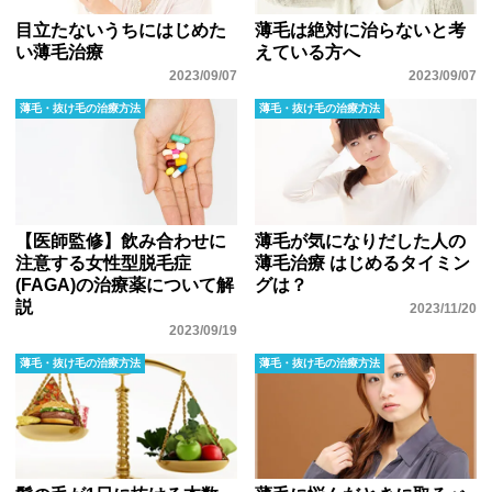
目立たないうちにはじめた
薄毛は絶対に治らないと考
い薄毛治療
えている方へ
2023/09/07
2023/09/07
薄毛・抜け毛の治療方法
薄毛・抜け毛の治療方法
【医師監修】飲み合わせに
薄毛が気になりだした人の
注意する女性型脱毛症
薄毛治療 はじめるタイミン
(FAGA)の治療薬について解
グは？
説
2023/11/20
2023/09/19
薄毛・抜け毛の治療方法
薄毛・抜け毛の治療方法