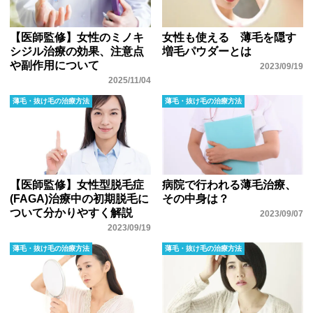
【医師監修】女性のミノキ
女性も使える 薄毛を隠す
シジル治療の効果、注意点
増毛パウダーとは
や副作用について
2023/09/19
2025/11/04
薄毛・抜け毛の治療方法
薄毛・抜け毛の治療方法
【医師監修】女性型脱毛症
病院で行われる薄毛治療、
(FAGA)治療中の初期脱毛に
その中身は？
ついて分かりやすく解説
2023/09/07
2023/09/19
薄毛・抜け毛の治療方法
薄毛・抜け毛の治療方法