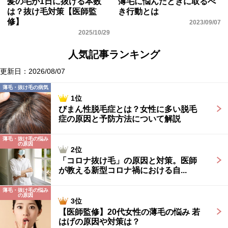
髪の毛が1日に抜ける本数
薄毛に悩んだときに取るべ
は？抜け毛対策【医師監
き行動とは
修】
2023/09/07
2025/10/29
人気記事ランキング
更新日：2026/08/07
薄毛・抜け毛の病気
1位
びまん性脱毛症とは？女性に多い脱毛
症の原因と予防方法について解説
薄毛・抜け毛の悩み
の原因
2位
「コロナ抜け毛」の原因と対策。医師
が教える新型コロナ禍における自...
薄毛・抜け毛の悩み
の原因
3位
【医師監修】20代女性の薄毛の悩み 若
はげの原因や対策は？