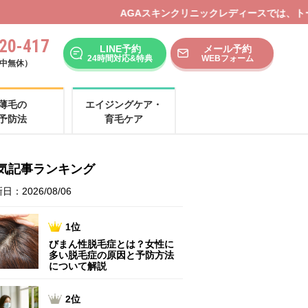
Aスキンクリニックレディースでは、トータルビューティープランをご
20-417
LINE予約
メール予約
24時間対応&特典
WEBフォーム
（年中無休）
薄毛の
エイジングケア・
予防法
育毛ケア
気記事ランキング
日：2026/08/06
1位
びまん性脱毛症とは？女性に
多い脱毛症の原因と予防方法
について解説
2位