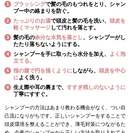
ブラッシング
で髪の毛のもつれをとり、シャン
1
プー中の絡まりを防ぐ。
たっぷりのお湯
で頭皮と髪の毛を洗い、
頭皮を
2
軽くマッサージ
して汚れを落とす。
髪の毛の
余分な水気を落とし
、シャンプーがし
3
たたり落ちないようにする。
シャンプーを手に取ったら水分を加え、
よく泡
4
立てる。
指の腹で円を描くように
しながら、
頭皮を中心
5
に
よく洗う。
生え際や耳の裏まで、
すすぎ残しのないように
6
丁寧にすすぐ。
シャンプーの方法はあまり教わる機会がなく、つい自
己流になりがちです。正しいシャンプーをすることで
頭皮環境を整えることができ、薄毛対策につながるた
め、今夜のシャンプーから正しい方法を取り入れてみ