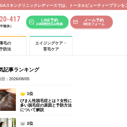
スでは、トータルビューティープランをご用意しております。
20-417
LINE予約
メール予約
24時間対応&特典
WEBフォーム
（年中無休）
薄毛の
エイジングケア・
予防法
育毛ケア
気記事ランキング
日：2026/08/05
1位
びまん性脱毛症とは？女性に
多い脱毛症の原因と予防方法
について解説
2位