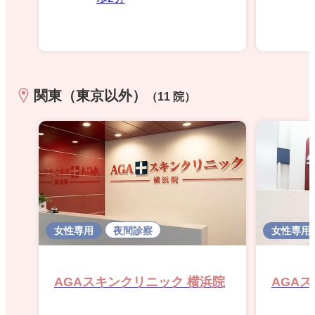
関東（東京以外）
（11 院）
女性専用
夜間診察
女性専用
AGAスキンクリニック 横浜院
AGA