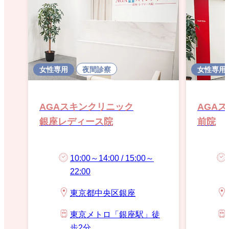
女性専用
夜間診察
女性専用
AGAスキンクリニック
AGA
銀座レディース院
前院
10:00～14:00 / 15:00～
22:00
東京都中央区銀座
東京メトロ「銀座駅」徒
歩2分