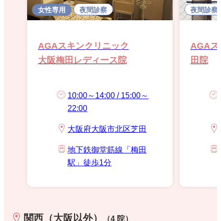
女性専用
夜間診察
夜間診察
AGAスキンクリニック
AGA
大阪梅田レディース院
田院
10:00～14:00 / 15:00～
22:00
大阪府大阪市北区芝田
地下鉄御堂筋線「梅田
駅」徒歩1分
関西（大阪以外）
（4 院）