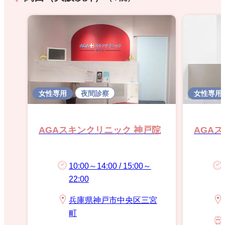
女性専用
夜間診察
女性専用
AGAスキンクリニック 神戸院
AGA
10:00～14:00 / 15:00～
22:00
兵庫県神戸市中央区三宮
町