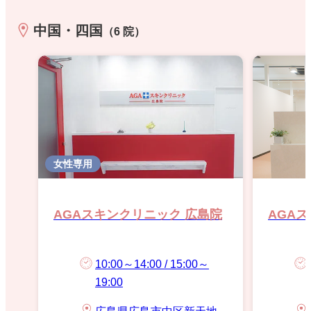
中国・四国
（6 院）
女性専用
AGAスキンクリニック 広島院
AGA
10:00～14:00 / 15:00～
19:00