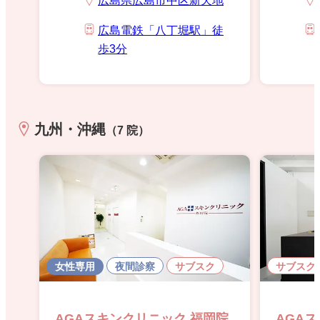
広島県広島市中区新天地
広島電鉄「八丁堀駅」徒
歩3分
九州・沖縄
（7 院）
女性専用
夜間診察
サブスク
サブスク
AGAスキンクリニック 福岡院
AGA