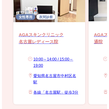
女性専用
夜間診察
AGAスキンクリニック
AGA
名古屋レディース院
通院
10:00～14:00 / 15:00～
19:00
愛知県名古屋市中村区名
駅
各線「名古屋駅」徒歩3分