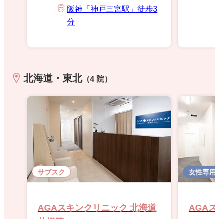
阪神「神戸三宮駅」徒歩3
分
北海道・東北
（4 院）
サブスク
女性専用
AGAスキンクリニック 北海道
AGA