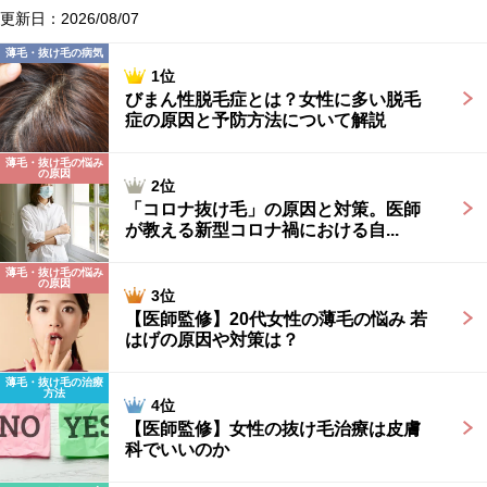
更新日：2026/08/07
薄毛・抜け毛の病気
1位
びまん性脱毛症とは？女性に多い脱毛
症の原因と予防方法について解説
薄毛・抜け毛の悩み
の原因
2位
「コロナ抜け毛」の原因と対策。医師
が教える新型コロナ禍における自...
薄毛・抜け毛の悩み
の原因
3位
【医師監修】20代女性の薄毛の悩み 若
はげの原因や対策は？
薄毛・抜け毛の治療
方法
4位
【医師監修】女性の抜け毛治療は皮膚
科でいいのか