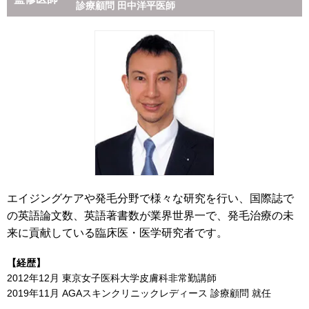
診療顧問 田中洋平医師
エイジングケアや発毛分野で様々な研究を行い、国際誌で
の英語論文数、英語著書数が業界世界一で、発毛治療の未
来に貢献している臨床医・医学研究者です。
【経歴】
2012年12月 東京女子医科大学皮膚科非常勤講師
2019年11月 AGAスキンクリニックレディース 診療顧問 就任