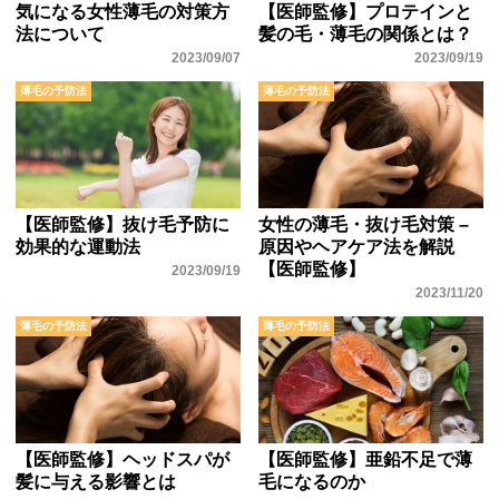
気になる女性薄毛の対策方
【医師監修】プロテインと
法について
髪の毛・薄毛の関係とは？
2023/09/07
2023/09/19
薄毛の予防法
薄毛の予防法
【医師監修】抜け毛予防に
女性の薄毛・抜け毛対策 –
効果的な運動法
原因やヘアケア法を解説
【医師監修】
2023/09/19
2023/11/20
薄毛の予防法
薄毛の予防法
【医師監修】ヘッドスパが
【医師監修】亜鉛不足で薄
髪に与える影響とは
毛になるのか