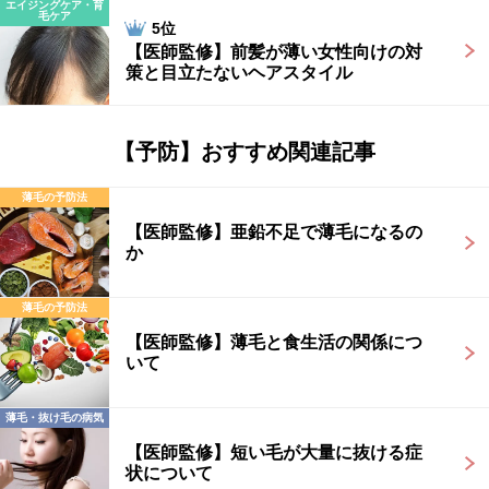
エイジングケア・育
毛ケア
5位
【医師監修】前髪が薄い女性向けの対
策と目立たないヘアスタイル
【予防】おすすめ関連記事
薄毛の予防法
【医師監修】亜鉛不足で薄毛になるの
か
薄毛の予防法
【医師監修】薄毛と食生活の関係につ
いて
薄毛・抜け毛の病気
【医師監修】短い毛が大量に抜ける症
状について