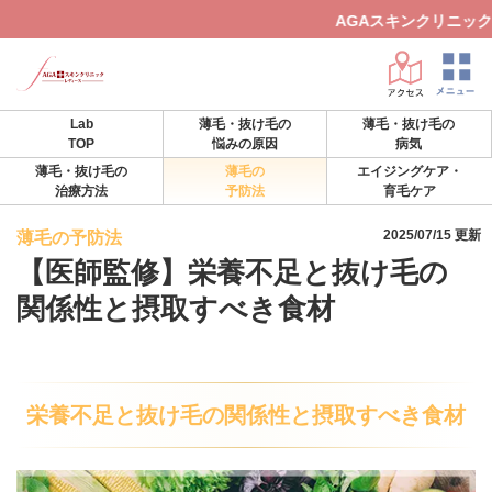
AGAスキンクリニックレディースでは、ト
Lab
薄毛・抜け毛の
薄毛・抜け毛の
TOP
悩みの原因
病気
薄毛・抜け毛の
薄毛の
エイジングケア・
治療方法
予防法
育毛ケア
2025/07/15 更新
薄毛の予防法
【医師監修】栄養不足と抜け毛の
関係性と摂取すべき食材
栄養不足と抜け毛の関係性と摂取すべき食材