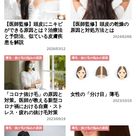
【医師監修】頭皮にニキビ
【医師監修】頭皮の乾燥の
ができる原因とは？治療法
原因と対処方法とは
と予防法、似ている皮膚疾
2024/02/06
患を解説
2026/03/12
薄毛・抜け毛の悩みの原因
薄毛・抜け毛の悩みの原因
「コロナ抜け毛」の原因と
女性の「分け目」薄毛
対策。医師が教える新型コ
2023/10/19
ロナ禍における自粛・スト
レス・疲れの抜け毛対策
2023/09/19
薄毛・抜け毛の悩みの原因
薄毛・抜け毛の悩みの原因