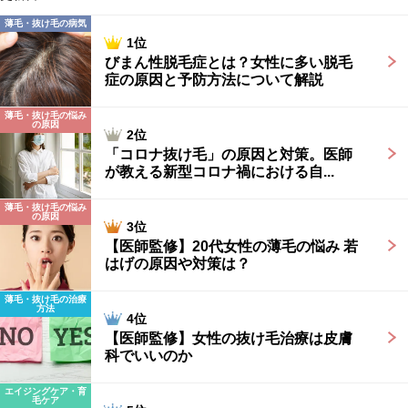
薄毛・抜け毛の病気
1位
びまん性脱毛症とは？女性に多い脱毛
症の原因と予防方法について解説
薄毛・抜け毛の悩み
の原因
2位
「コロナ抜け毛」の原因と対策。医師
が教える新型コロナ禍における自...
薄毛・抜け毛の悩み
の原因
3位
【医師監修】20代女性の薄毛の悩み 若
はげの原因や対策は？
薄毛・抜け毛の治療
方法
4位
【医師監修】女性の抜け毛治療は皮膚
科でいいのか
エイジングケア・育
毛ケア