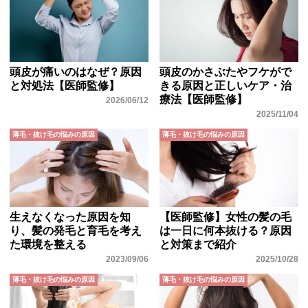
頭皮が痛いのはなぜ？原因
頭皮のかさぶたやフケがで
と対処法【医師監修】
きる原因と正しいケア・治
療法【医師監修】
2026/06/12
2025/11/04
薄毛・抜け毛の悩みの原因
薄毛・抜け毛の悩みの原因
生えなくなった原因を知
【医師監修】女性の髪の毛
り、髪の発毛と育毛を考え
は一日に何本抜ける？原因
た環境を整える
と対策まで紹介
2023/09/06
2025/10/28
薄毛・抜け毛の悩みの原因
薄毛・抜け毛の悩みの原因