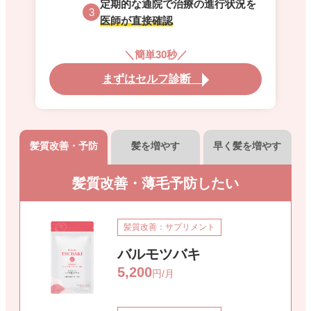
定期的な通院で治療の進行状況を
3
医師が直接確認
＼簡単30秒／
まずはセルフ診断
髪質改善・予防
髪を増やす
早く髪を増やす
髪質改善・薄毛予防したい
髪質改善：サプリメント
バルモツバキ
5,200
円/月