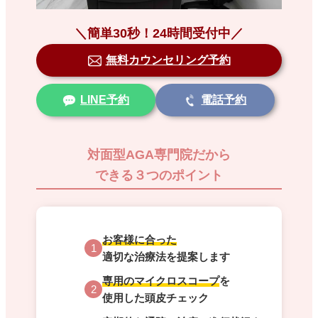
＼簡単30秒！24時間受付中／
無料カウンセリング予約
LINE予約
電話予約
対面型AGA専門院だから
できる３つのポイント
お客様に合った
1
適切な治療法を提案します
専用のマイクロスコープ
を
2
使用した頭皮チェック