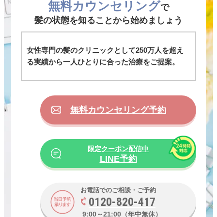
が大切だと考えます。
無料カウンセリング
で
AGAスキンクリニック 千葉院は、お仕事帰りやお買い
髪の状態を知ることから始めましょう
物のついでなどでも通っていただきやすいよう、朝10時
から夜19時まで開院しております。
女性専門の髪のクリニックとして250万人を超え
る実績から一人ひとりに合った治療をご提案。
無料カウンセリング予約
限定クーポン配信中
LINE予約
お電話でのご相談・ご予約
0120-820-417
9:00～21:00（年中無休）