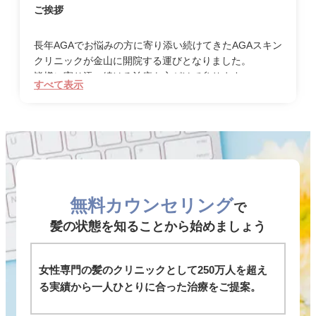
ご挨拶
長年AGAでお悩みの方に寄り添い続けてきたAGAスキン
クリニックが金山に開院する運びとなりました。
皆様に寄り添い続ける治療を心がけて参ります。
すべて表示
愛知県は薄毛のリスクが最も高い都道府県であることを
ご存知ですか？
2019年にリーブ21が調査した薄毛に関するアンケート
調査(※)
によると
薄毛に影響していると考えられる回答が最も多かったの
が愛知県なのです。
無料カウンセリング
「おでこが広くなったと言われた…」
で
「頭頂部が気になってお辞儀をするのに抵抗がある…」
髪の状態を知ることから始めましょう
「親戚に薄毛が多くて自分の将来が不安…」
そんなお悩みを持つ方も多いのではないでしょうか？
女性専門の髪のクリニックとして250万人を超え
放置をすればするほど、AGAは進行していきます。
る実績から一人ひとりに合った治療をご提案。
そしてAGA治療の効果が出るまでには時間がかかりま
す。