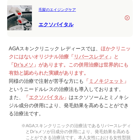
毛髪のエイジングケア
エクソバイタル
AGAスキンクリニック レディースでは、
ほかクリニッ
クにはないオリジナル治療「
リバースレディ
」と
「
Dr’sメソ
」があります。この併用治療は世界的にも
有効と認められた実績があります。
同様の治療で注射が苦手な方にも
「
ミノキジェット
」
というニードルレスの治療法も導入しております。
また、
「
エクソバイタル
」
はエクソソームとミノキシ
ジル成分の併用により、発毛効果を高めることができ
る治療法です。
AGAスキンクリニックの治療法であるリバースレディ
とDr'sメソが日成分の併用により、発毛効果を高める
ことができる治療法です。本人女性における女性型脱