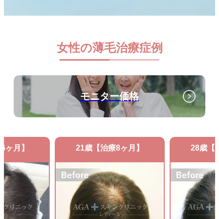
女性の薄毛治療症例
モニター価格
療6ヶ月】
21歳【治療8ヶ月】
28歳【