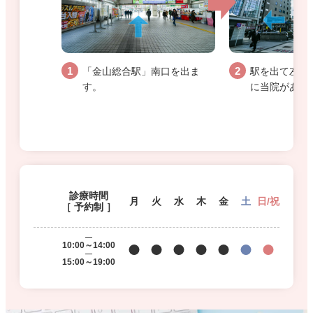
「金山総合駅」南口を出ま
駅を出て左手
す。
に当院があり
診療時間
月
火
水
木
金
土
日/祝
［ 予約制 ］
10:00～14:00
15:00～19:00