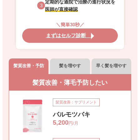
定期的な通院で治療の進行状況を
3
医師が直接確認
＼簡単30秒／
まずはセルフ診断
髪質改善・予防
髪を増やす
早く髪を増やす
髪質改善・薄毛予防したい
髪質改善：サプリメント
バルモツバキ
5,200
円/月