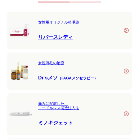
女性用オリジナル発毛薬
リバースレディ
女性薄毛の治療
Dr’sメソ
（FAGAメソセラピー）
痛みに配慮した、
ニードルレス浸透注入法
ミノキジェット