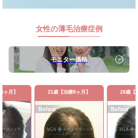
女性の薄毛治療症例
モニター価格
療6ヶ月】
21歳【治療8ヶ月】
28歳【