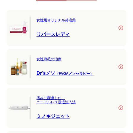
女性用オリジナル発毛薬
リバースレディ
女性薄毛の治療
Dr’sメソ
（FAGAメソセラピー）
痛みに配慮した、
ニードルレス浸透注入法
ミノキジェット