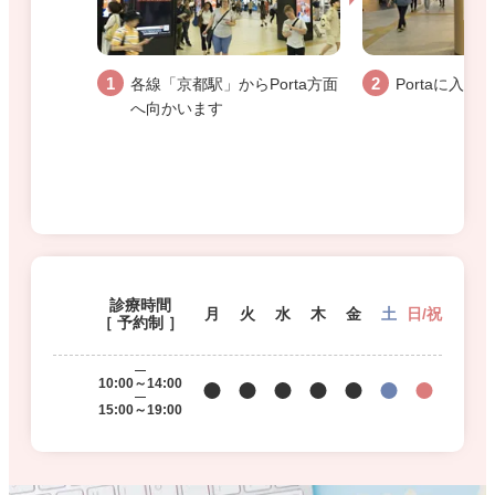
各線「京都駅」からPorta方面
Portaに入
へ向かいます
診療時間
月
火
水
木
金
土
日/祝
［ 予約制 ］
10:00～14:00
15:00～19:00