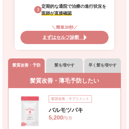
定期的な通院で治療の進行状況を
3
医師が直接確認
＼簡単30秒／
まずはセルフ診断
髪質改善・予防
髪を増やす
早く髪を増やす
髪質改善・薄毛予防したい
髪質改善：サプリメント
バルモツバキ
5,200
円/月