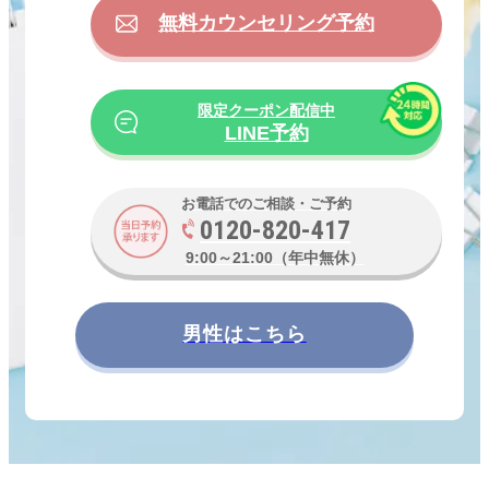
す。
無料カウンセリング予約
月に1度の通院では患者さまのお体に変化が無いかをき
ちんと把握しながらしっかりとサポートをさせていただ
きますので、安心して治療に専念していただくことが可
能です。
限定クーポン配信中
LINE予約
少しでも髪の毛に不安や心配事がございましたら、お気
軽にご相談下さいませ。
AGAスキンクリニック京都駅前院スタッフ一同、心より
お電話でのご相談・ご予約
お待ち申し上げております。
0120-820-417
9:00～21:00（年中無休）
男性はこちら