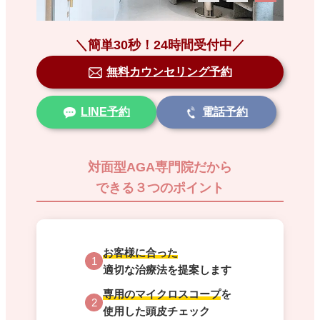
＼簡単30秒！24時間受付中／
無料カウンセリング予約
LINE予約
電話予約
対面型AGA専門院だから
できる３つのポイント
お客様に合った
1
適切な治療法を提案します
専用のマイクロスコープ
を
2
使用した頭皮チェック