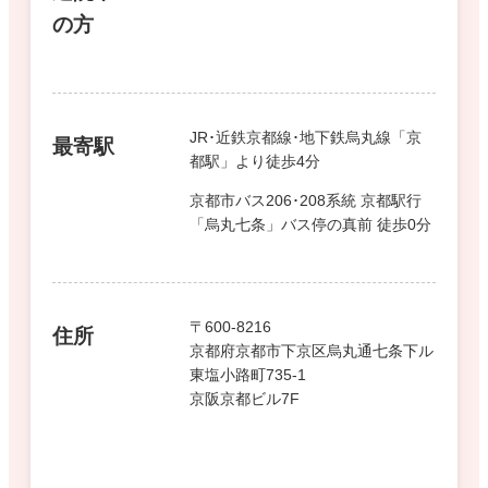
の方
JR･近鉄京都線･地下鉄烏丸線「京
最寄駅
都駅」より徒歩4分
京都市バス206･208系統 京都駅行
「烏丸七条」バス停の真前 徒歩0分
〒600-8216
住所
京都府京都市下京区烏丸通七条下ル
東塩小路町735-1
京阪京都ビル7F