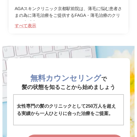
AGAスキンクリニック京都駅前院は、薄毛に悩む患者さ
まの為に薄毛治療をご提供するFAGA・薄毛治療のクリ
ニックです。
すべて表示
当院はJRや地下鉄「京都」駅の近くにあり、お仕事の
後や合間にも通いやすい立地となっております。
FAGAは進行性の症状になりますので、治療を行わなけ
れば進んで行きますが、FAGAは治療で改善することが
可能なのです。病院での治療は抵抗がある方も多いとは
思いますが、医学的根拠がある治療は病院でしか受ける
ことは出来ません。
無料カウンセリング
で
AGAスキンクリニック京都駅前院のFAGA・薄毛治療
髪の状態を知ることから始めましょう
は、実際に薄毛に苦しんだ医師自らが開発に携わったオ
リジナル発毛薬を使用した治療をご提供しています。
その他の治療メニューも豊富で、成長因子を直接頭皮に
女性専門の髪のクリニックとして250万人を超え
注射で注入するDr’sメソ（FAGAメソセラピー）、植
る実績から一人ひとりに合った治療をご提案。
毛、また、医療用（育毛）シャンプーの取り扱いもあ
り、患者さまの症状やカウンセリングでのお悩みに合わ
せて、一人ひとりに最適な治療法をご提案しておりま