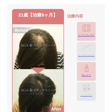
21歳【治療8ヶ月】
治療内容
リバースレディ
ミノキジェット
Dr’sメソ
シャンプー