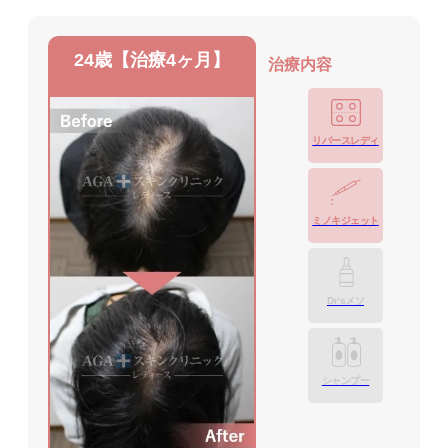
24歳【治療4ヶ月】
治療内容
リバースレディ
ミノキジェット
Dr’sメソ
シャンプー