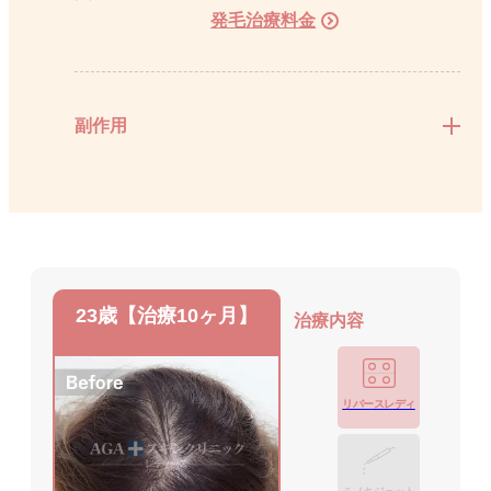
発毛治療料金
副作用
23歳【治療10ヶ月】
治療内容
リバースレディ