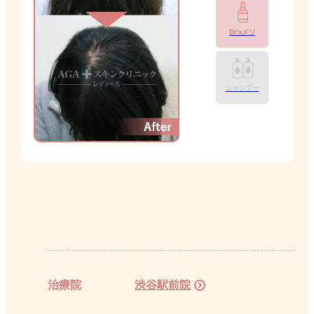
Dr’sメソ
シャンプー
治療院
渋谷駅前院