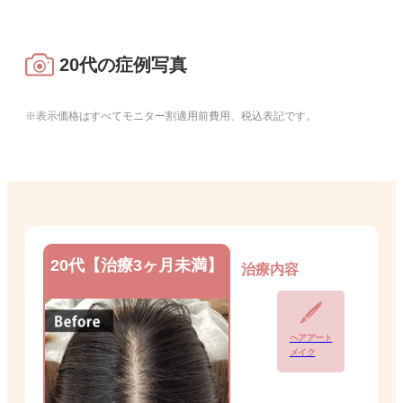
20代
の症例写真
※表示価格はすべてモニター割適用前費用、税込表記です。
20代【治療3ヶ月未満】
治療内容
ヘアアート
メイク