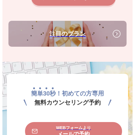
注目のプラン
簡
単
30
秒
！初めての方専用
無料カウンセリング予約
WEBフォームより
メールで予約