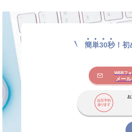
簡
単
30
秒
！初
WEBフ
メール
お