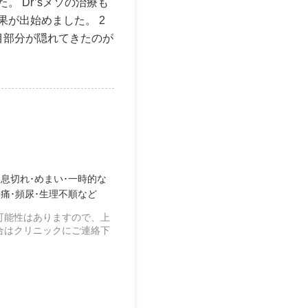
た。
Dr’sメソの治療も
果が出始めました。
2
目部分が隠れてきたのが
･息切れ･めまい･一時的な
痛･頻尿･生理不順など
可能性はありますので、上
合はクリニックにご連絡下