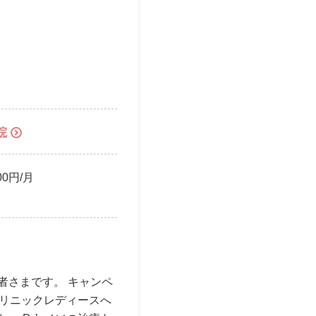
院
00円/月
者さまです。 キャンペ
クリニックレディースへ