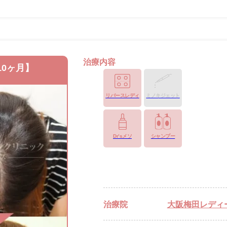
治療内容
10ヶ月】
リバースレディ
ミノキジェット
Dr’sメソ
シャンプー
治療院
大阪梅田レディ