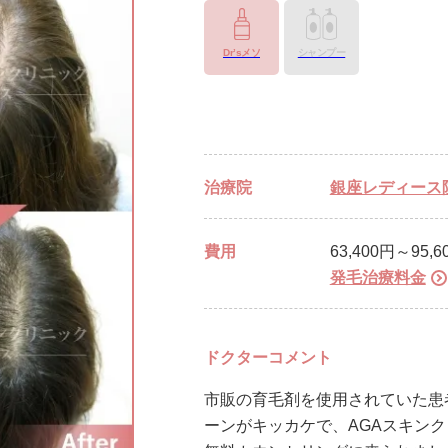
Dr’sメソ
シャンプー
治療院
銀座レディース
費用
63,400円～95,6
発毛治療料金
ドクターコメント
市販の育毛剤を使用されていた患
ーンがキッカケで、AGAスキン