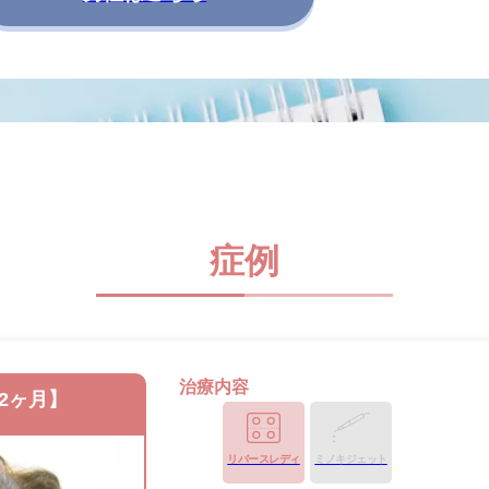
症例
治療内容
2ヶ月】
リバースレディ
ミノキジェット