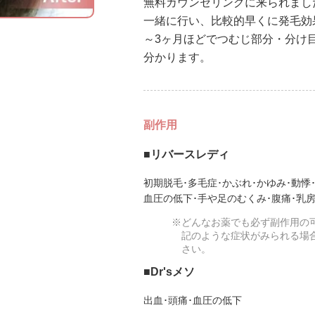
無料カウンセリングに来られまし
一緒に行い、比較的早くに発毛効
～3ヶ月ほどでつむじ部分・分け
分かります。
副作用
■リバースレディ
初期脱毛･多毛症･かぶれ･かゆみ･動悸
血圧の低下･手や足のむくみ･腹痛･乳房
どんなお薬でも必ず副作用の
記のような症状がみられる場
さい。
■Dr'sメソ
出血･頭痛･血圧の低下