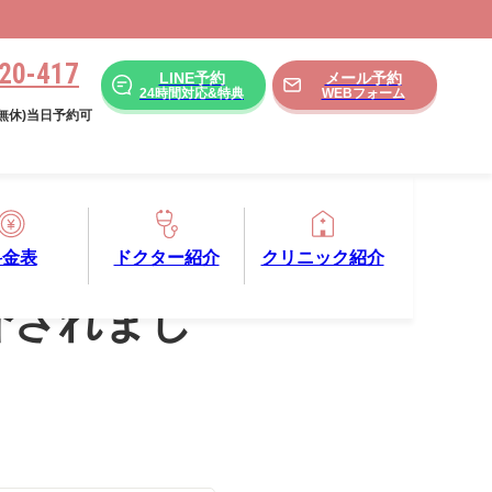
20-417
LINE予約
メール予約
24時間対応&特典
WEBフォーム
年中無休)当日予約可
料金表
ドクター紹介
クリニック紹介
介されまし